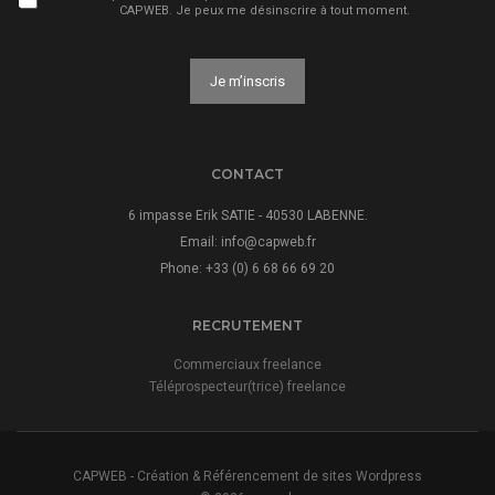
CAPWEB. Je peux me désinscrire à tout moment.
Je m’inscris
A
l
t
CONTACT
e
r
6 impasse Erik SATIE - 40530 LABENNE.
n
Email:
info@capweb.fr
a
Phone: +33 (0) 6 68 66 69 20
t
i
v
RECRUTEMENT
e
:
Commerciaux freelance
Téléprospecteur(trice) freelance
CAPWEB - Création & Référencement de sites Wordpress