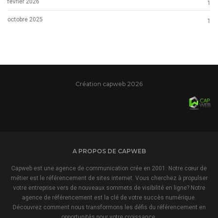
février 2026
1
octobre 2025
1
Création capweb 2026
A PROPOS DE CAPWEB
Capweb est une agence de communication crée en 2001. Notre cœur de
métier est le référencement de sites internet. Vous cherchez à propulser
votre entreprise vers de nouveaux sommets de visibilité en ligne? Notre
agence de référencement est la clé de votre succès numérique.
Découvrez comment nous transformons les défis du référencement en
opportunités pour votre croissance.