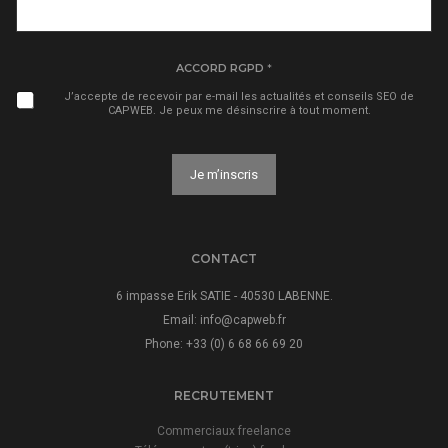
R
G
ACCORD RGPD
*
P
D
J’accepte de recevoir par e-mail les actualités et conseils SEO de
V
CAPWEB. Je peux me désinscrire à tout moment.
O
T
R
E
Je m’inscris
*
A
l
t
CONTACT
e
r
6 impasse Erik SATIE - 40530 LABENNE.
n
Email:
info@capweb.fr
a
Phone: +33 (0) 6 68 66 69 20
t
i
v
RECRUTEMENT
e
:
Commerciaux freelance