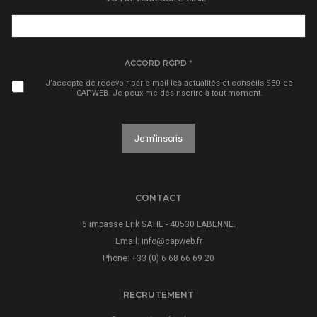
ACCORD RGPD
*
J’accepte de recevoir par e-mail les actualités et conseils SEO de
CAPWEB. Je peux me désinscrire à tout moment.
Je m’inscris
A
l
t
CONTACT
e
r
6 impasse Erik SATIE - 40530 LABENNE.
n
Email:
info@capweb.fr
a
Phone: +33 (0) 6 68 66 69 20
t
i
v
RECRUTEMENT
e
: