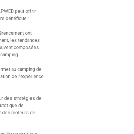
APWEB peut offrir
re bénéfique :
férencement ont
ment, les tendances
t souvent composées
u camping.
ermet au camping de
ration de l’expérience
r des stratégies de
lutôt que de
art des moteurs de