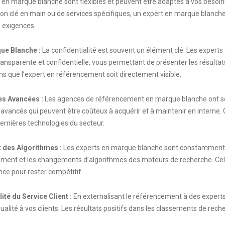
 en marque blanche sont flexibles et peuvent être adaptés à vos besoin
ion clé en main ou de services spécifiques, un expert en marque blanch
s exigences.
que Blanche :
La confidentialité est souvent un élément clé. Les expert
ransparente et confidentielle, vous permettant de présenter les résultat
s que l’expert en référencement soit directement visible.
es Avancées :
Les agences de référencement en marque blanche ont s
 avancés qui peuvent être coûteux à acquérir et à maintenir en interne. 
 dernières technologies du secteur.
t des Algorithmes :
Les experts en marque blanche sont constamment à
ment et les changements d’algorithmes des moteurs de recherche. Cela
ce pour rester compétitif.
ité du Service Client :
En externalisant le référencement à des experts
qualité à vos clients. Les résultats positifs dans les classements de rech