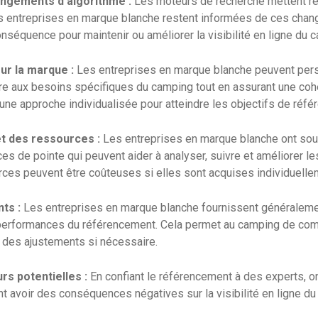
angements d’algorithme :
Les moteurs de recherche mettent ré
es entreprises en marque blanche restent informées de ces chan
onséquence pour maintenir ou améliorer la visibilité en ligne du 
ur la marque :
Les entreprises en marque blanche peuvent pers
re aux besoins spécifiques du camping tout en assurant une coh
 une approche individualisée pour atteindre les objectifs de réf
et des ressources :
Les entreprises en marque blanche ont sou
ces de pointe qui peuvent aider à analyser, suivre et améliorer 
ces peuvent être coûteuses si elles sont acquises individuelle
ts :
Les entreprises en marque blanche fournissent généraleme
 performances du référencement. Cela permet au camping de co
r des ajustements si nécessaire.
rs potentielles :
En confiant le référencement à des experts, on
ent avoir des conséquences négatives sur la visibilité en ligne d