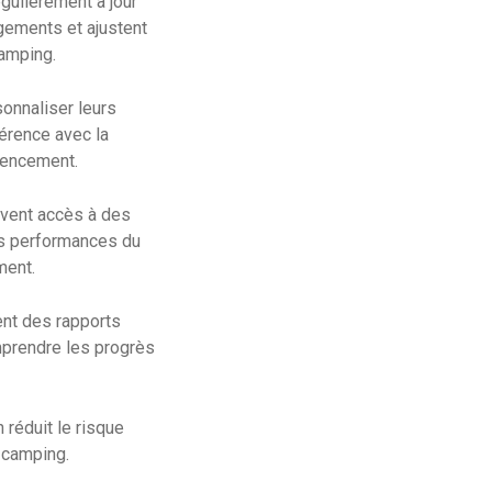
gulièrement à jour
gements et ajustent
camping.
onnaliser leurs
érence avec la
érencement.
vent accès à des
les performances du
ment.
nt des rapports
mprendre les progrès
 réduit le risque
u camping.