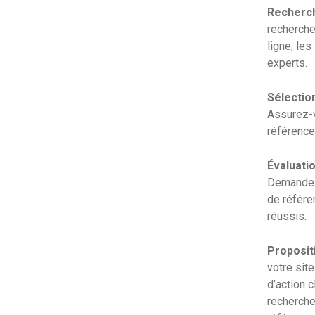
Recherch
recherche
ligne, le
experts.
Sélection
Assurez-v
référence
Évaluatio
Demandez-
de référe
réussis.
Propositi
votre sit
d’action c
recherche