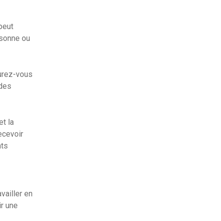
peut
rsonne ou
urez-vous
 des
t la
ecevoir
nts
vailler en
ir une