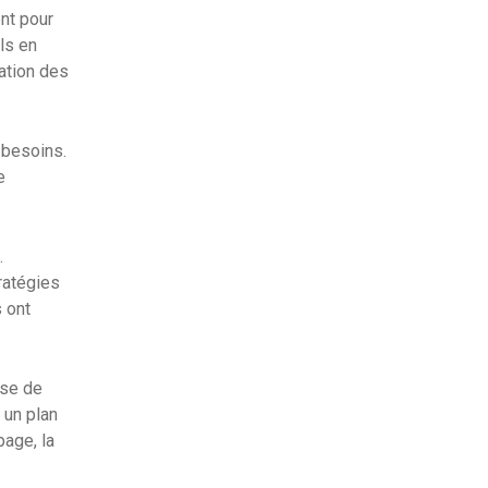
nt pour
ls en
tation des
 besoins.
e
.
ratégies
 ont
yse de
 un plan
page, la