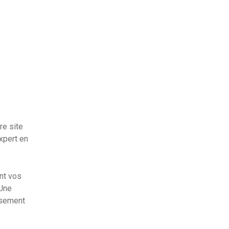
re site
xpert en
nt vos
 Une
ssement