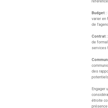
référence
Budget :
varier en 
de l’agen
Contrat :
de formali
services f
Communic
communica
des rappo
potentiel
Engager u
considéra
étroite co
présence 